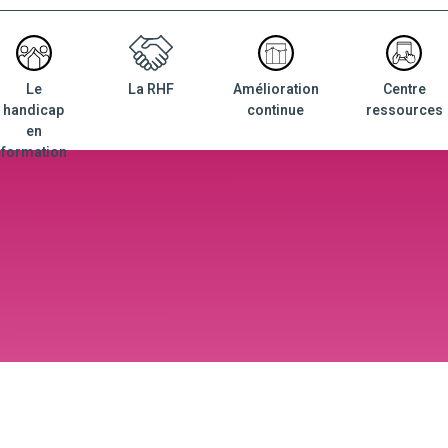
Le
La RHF
Amélioration
Centre
nu
handicap
continue
ressources
ncipal
en
formation