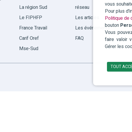
vous souhait
La région Sud
réseau
Pour plus d'
Le FIPHFP
Les articles
Politique de c
bouton
Pers
France Travail
Les événements
Vous pouvez 
Carif Oref
FAQ
faire valoir
Gérer les coo
Mse-Sud
TOUT ACC