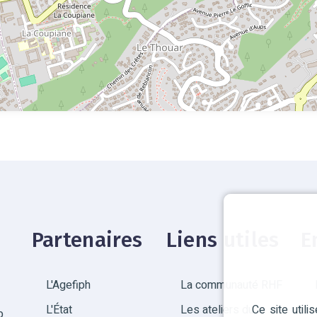
Partenaires
Liens utiles
E
L'Agefiph
La communauté RHF
Ce site util
L'État
Les ateliers du
p