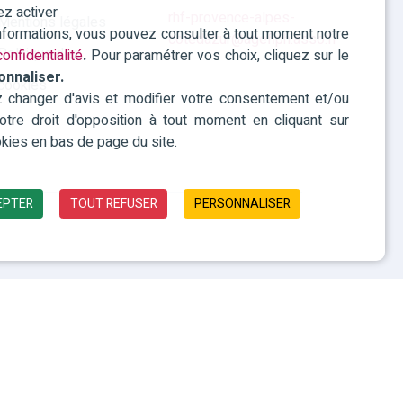
ez activer
rhf-provence-alpes-
Mentions légales
informations, vous pouvez consulter à tout moment notre
cotedazur@agefiph.asso.fr
Politique des
onfidentialité
.
Pour paramétrer vos choix, cliquez sur le
onnaliser.
cookies
changer d'avis et modifier votre consentement et/ou
 votre droit d'opposition à tout moment en cliquant sur
kies en bas de page du site.
EPTER
TOUT REFUSER
PERSONNALISER