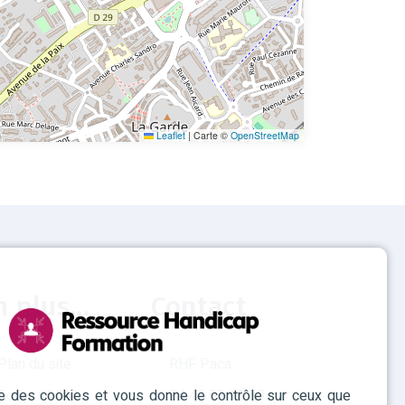
Leaflet
|
Carte ©
OpenStreetMap
n plus...
Contact
Plan du site
RHF Paca
ise des cookies et vous donne le contrôle sur ceux que
Accessibilité
04 42 93 15 50