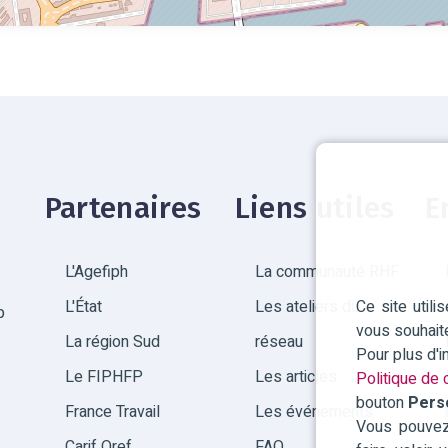
Partenaires
Liens utiles
E
L'Agefiph
La communauté RHF
Ce site util
L'État
Les ateliers du
p
vous souhait
La région Sud
réseau
Pour plus d'
Le FIPHFP
Les articles
Politique de c
bouton
Pers
France Travail
Les événements
Vous pouvez 
Carif Oref
FAQ