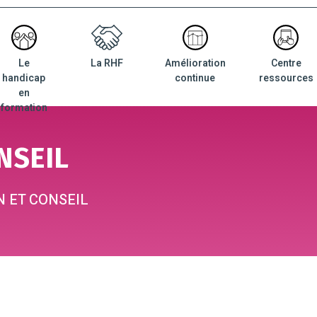
Le
La RHF
Amélioration
Centre
nu
handicap
continue
ressources
ncipal
en
formation
NSEIL
 ET CONSEIL