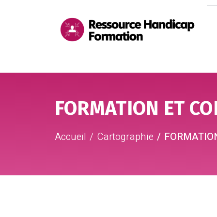
Me
pri
Aller au contenu
Aller au pied de page
FORMATION ET CO
Accueil
Cartographie
FORMATION