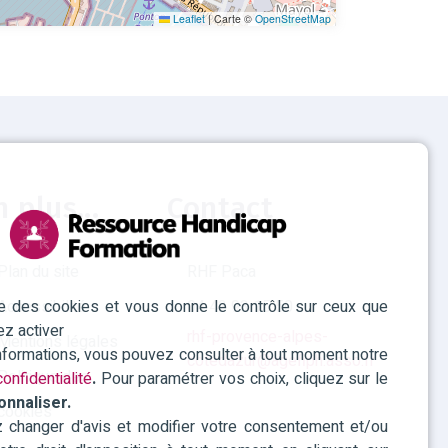
Leaflet
|
Carte ©
OpenStreetMap
n plus...
Contact
Plan du site
RHF Paca
ise des cookies et vous donne le contrôle sur ceux que
Accessibilité
04 42 93 15 50
ez activer
rhf-provence-alpes-
Mentions légales
informations, vous pouvez consulter à tout moment notre
cotedazur@agefiph.asso.fr
Politique des
onfidentialité
.
Pour paramétrer vos choix, cliquez sur le
onnaliser.
cookies
changer d'avis et modifier votre consentement et/ou