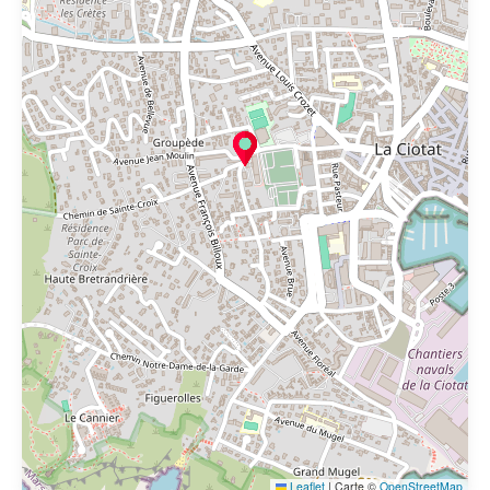
Leaflet
|
Carte ©
OpenStreetMap