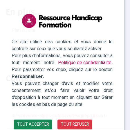
En plus...
Plan du site
Accessibilité
Ce site utilise des cookies et vous donne le
contrôle sur ceux que vous souhaitez activer
Mentions légales
Pour plus d'informations, vous pouvez consulter à
Politique des cookies
tout moment notre
Politique de confidentialité
.
Pour paramétrer vos choix, cliquez sur le bouton
Personnaliser.
Contact
Vous pouvez changer d'avis et modifier votre
consentement et/ou faire valoir votre droit
RHF Paca
d'opposition à tout moment en cliquant sur Gérer
les cookies en bas de page du site.
04 42 93 15 50
rhf-provence-alpes-cotedazur@agefiph.asso.fr
TOUT ACCEPTER
TOUT REFUSER