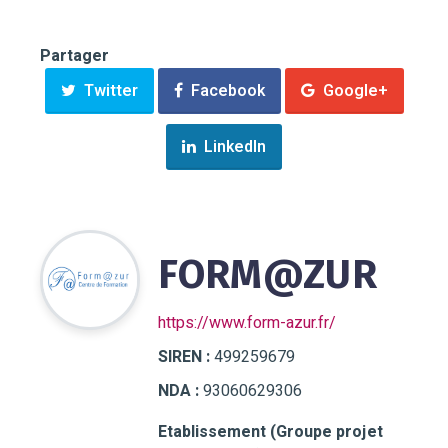
Partager
Twitter
Facebook
Google+
LinkedIn
FORM@ZUR
https://www.form-azur.fr/
SIREN :
499259679
NDA :
93060629306
Etablissement (Groupe projet