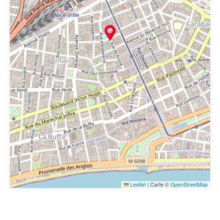
Leaflet
|
Carte ©
OpenStreetMap