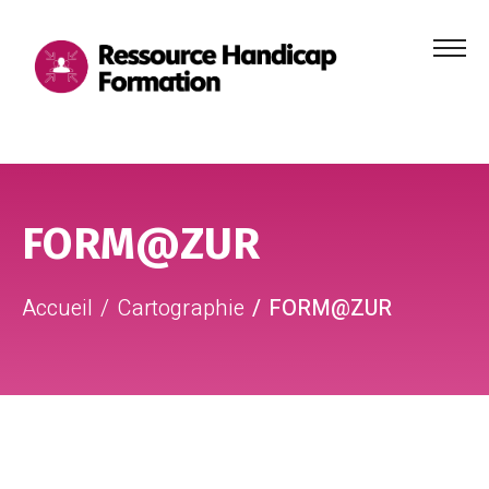
Menu
principa
Aller au contenu
Aller au pied de page
FORM@ZUR
Accueil
Cartographie
FORM@ZUR