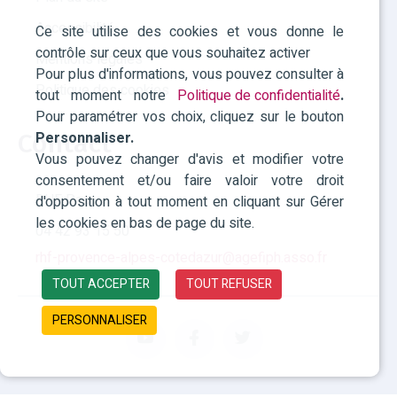
Accessibilité
Ce site utilise des cookies et vous donne le
contrôle sur ceux que vous souhaitez activer
Mentions légales
Pour plus d'informations, vous pouvez consulter à
Politique des cookies
tout moment notre
Politique de confidentialité
.
Pour paramétrer vos choix, cliquez sur le bouton
Personnaliser.
Contact
Vous pouvez changer d'avis et modifier votre
consentement et/ou faire valoir votre droit
RHF Paca
d'opposition à tout moment en cliquant sur Gérer
les cookies en bas de page du site.
04 42 93 15 50
rhf-provence-alpes-cotedazur@agefiph.asso.fr
TOUT ACCEPTER
TOUT REFUSER
PERSONNALISER