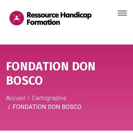
Menu
principa
Aller au contenu
Aller au pied de page
FONDATION DON
BOSCO
Accueil
Cartographie
FONDATION DON BOSCO