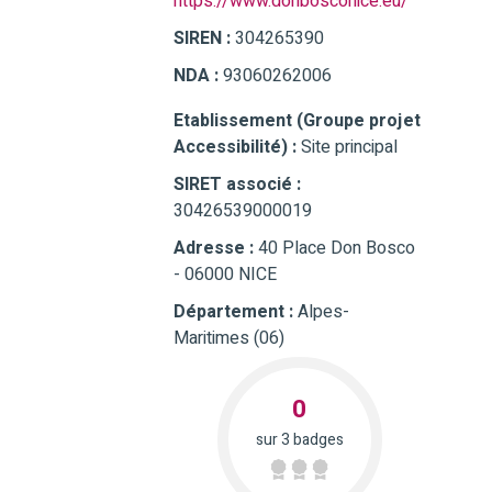
https://www.donbosconice.eu/
SIREN :
304265390
NDA :
93060262006
Etablissement (Groupe projet
Accessibilité) :
Site principal
SIRET associé :
30426539000019
Adresse :
40 Place Don Bosco
- 06000 NICE
Département :
Alpes-
Maritimes (06)
0
sur 3 badges