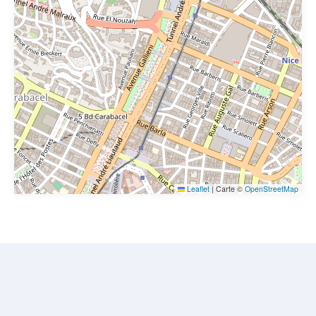
Leaflet
|
Carte ©
OpenStreetMap