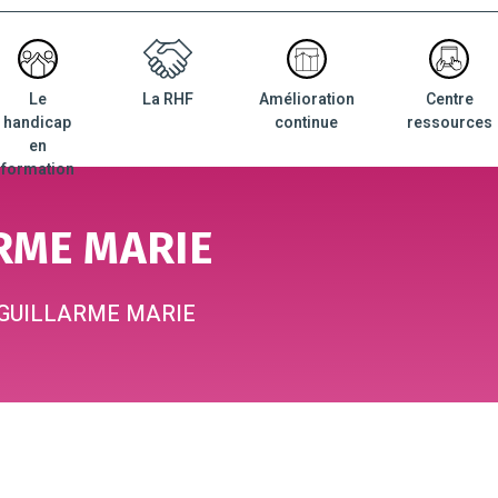
Le
La RHF
Amélioration
Centre
nu
handicap
continue
ressources
ncipal
en
formation
RME MARIE
GUILLARME MARIE