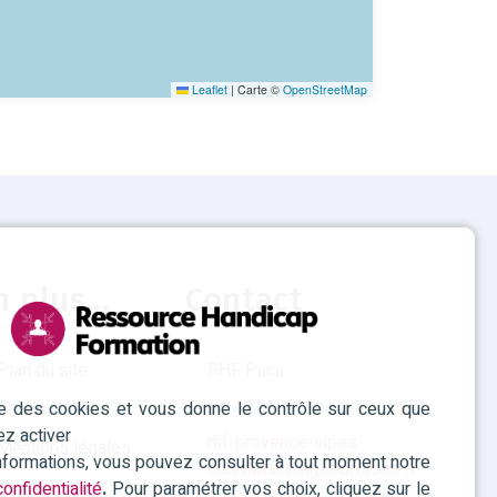
Leaflet
|
Carte ©
OpenStreetMap
n plus...
Contact
Plan du site
RHF Paca
ise des cookies et vous donne le contrôle sur ceux que
Accessibilité
04 42 93 15 50
ez activer
rhf-provence-alpes-
Mentions légales
informations, vous pouvez consulter à tout moment notre
cotedazur@agefiph.asso.fr
Politique des
onfidentialité
.
Pour paramétrer vos choix, cliquez sur le