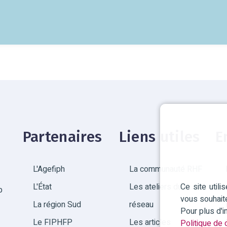
Partenaires
Liens utiles
E
L'Agefiph
La communauté RHF
Ce site util
L'État
Les ateliers du
p
vous souhait
La région Sud
réseau
Pour plus d'
Le FIPHFP
Les articles
Politique de c