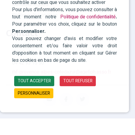
contrôle sur ceux que vous souhaitez activer
Mentions légales
Pour plus d'informations, vous pouvez consulter à
Politique des cookies
tout moment notre
Politique de confidentialité
.
Pour paramétrer vos choix, cliquez sur le bouton
Personnaliser.
Contact
Vous pouvez changer d'avis et modifier votre
consentement et/ou faire valoir votre droit
RHF Paca
d'opposition à tout moment en cliquant sur Gérer
les cookies en bas de page du site.
04 42 93 15 50
rhf-provence-alpes-cotedazur@agefiph.asso.fr
TOUT ACCEPTER
TOUT REFUSER
PERSONNALISER