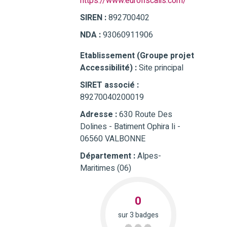
https://www.eurofiscalis.com/
SIREN :
892700402
NDA :
93060911906
Etablissement (Groupe projet
Accessibilité) :
Site principal
SIRET associé :
89270040200019
Adresse :
630 Route Des
Dolines - Batiment Ophira Ii -
06560 VALBONNE
Département :
Alpes-
Maritimes (06)
0
sur 3 badges