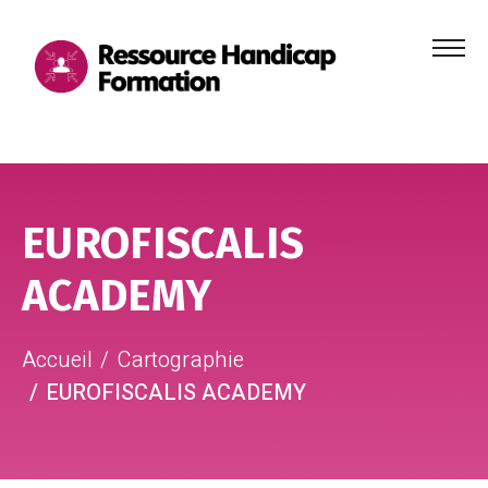
Menu
principa
Aller au contenu
Aller au pied de page
EUROFISCALIS
ACADEMY
Accueil
Cartographie
EUROFISCALIS ACADEMY