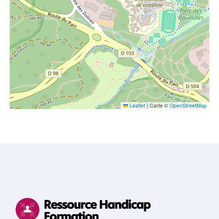
Leaflet
|
Carte ©
OpenStreetMap