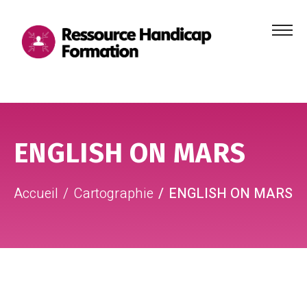
Menu
principa
Aller au contenu
Aller au pied de page
ENGLISH ON MARS
Accueil
Cartographie
ENGLISH ON MARS