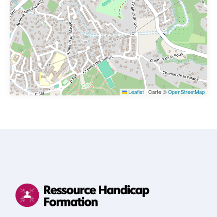
Leaflet
|
Carte ©
OpenStreetMap