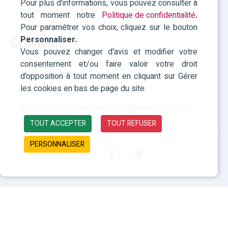
Pour plus d'informations, vous pouvez consulter à
Politique des cookies
tout moment notre
Politique de confidentialité
.
Pour paramétrer vos choix, cliquez sur le bouton
Personnaliser.
Contact
Vous pouvez changer d'avis et modifier votre
consentement et/ou faire valoir votre droit
RHF Paca
d'opposition à tout moment en cliquant sur Gérer
les cookies en bas de page du site.
04 42 93 15 50
rhf-provence-alpes-cotedazur@agefiph.asso.fr
TOUT ACCEPTER
TOUT REFUSER
PERSONNALISER