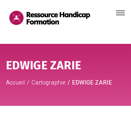
Menu
principa
Aller au contenu
Aller au pied de page
EDWIGE ZARIE
Accueil
Cartographie
EDWIGE ZARIE