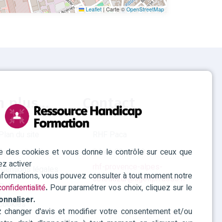
Leaflet
|
Carte ©
OpenStreetMap
n plus...
Contact
Plan du site
RHF Paca
ise des cookies et vous donne le contrôle sur ceux que
Accessibilité
04 42 93 15 50
ez activer
rhf-provence-alpes-
Mentions légales
informations, vous pouvez consulter à tout moment notre
cotedazur@agefiph.asso.fr
Politique des
onfidentialité
.
Pour paramétrer vos choix, cliquez sur le
onnaliser.
cookies
changer d'avis et modifier votre consentement et/ou