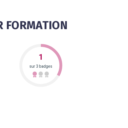
R FORMATION
1
sur 3 badges