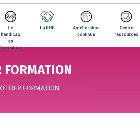
Le
La RHF
Amélioration
Centre
nu
handicap
continue
ressources
ncipal
en
formation
R FORMATION
OTTIER FORMATION