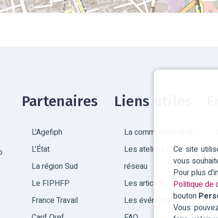
Partenaires
Liens utiles
E
L'Agefiph
La communauté RHF
Ce site util
L'État
Les ateliers du
p
vous souhait
La région Sud
réseau
Pour plus d'
Le FIPHFP
Les articles
Politique de c
bouton
Pers
France Travail
Les événements
Vous pouvez 
Carif Oref
FAQ