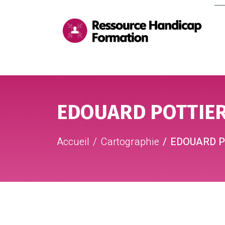
Me
pri
Aller au contenu
Aller au pied de page
EDOUARD POTTIE
Accueil
Cartographie
EDOUARD P