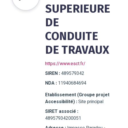
SUPERIEURE
DE
CONDUITE
DE TRAVAUX
https://www.esct.fr/
SIREN :
489579342
NDA :
11940684694
Etablissement (Groupe projet
Accessibilité) :
Site principal
SIRET associé :
48957934200051