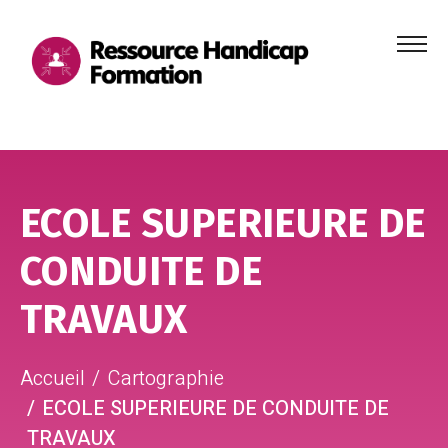
Menu
principa
Aller au contenu
Aller au pied de page
ECOLE SUPERIEURE DE
CONDUITE DE
TRAVAUX
Accueil
Cartographie
ECOLE SUPERIEURE DE CONDUITE DE
TRAVAUX