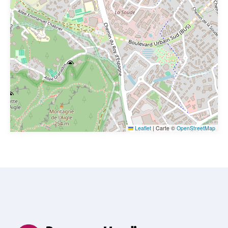
Leaflet
|
Carte ©
OpenStreetMap