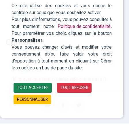
Accessibilité
Ce site utilise des cookies et vous donne le
contrôle sur ceux que vous souhaitez activer
Mentions légales
Pour plus d'informations, vous pouvez consulter à
Politique des cookies
tout moment notre
Politique de confidentialité
.
Pour paramétrer vos choix, cliquez sur le bouton
Personnaliser.
Contact
Vous pouvez changer d'avis et modifier votre
consentement et/ou faire valoir votre droit
RHF Paca
d'opposition à tout moment en cliquant sur Gérer
les cookies en bas de page du site.
04 42 93 15 50
rhf-provence-alpes-cotedazur@agefiph.asso.fr
TOUT ACCEPTER
TOUT REFUSER
PERSONNALISER