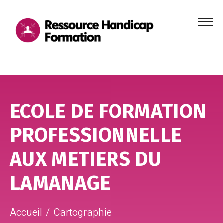
Menu
principa
Aller au contenu
Aller au pied de page
ECOLE DE FORMATION
PROFESSIONNELLE
AUX METIERS DU
LAMANAGE
Accueil
Cartographie