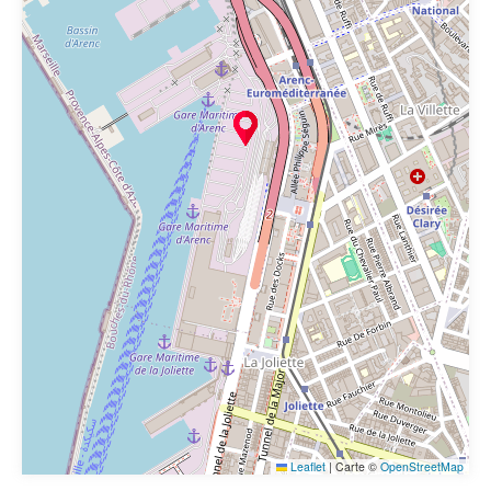
Leaflet
|
Carte ©
OpenStreetMap