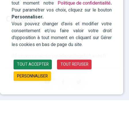
Politique des cookies
tout moment notre
Politique de confidentialité
.
Pour paramétrer vos choix, cliquez sur le bouton
Personnaliser.
Contact
Vous pouvez changer d'avis et modifier votre
consentement et/ou faire valoir votre droit
RHF Paca
d'opposition à tout moment en cliquant sur Gérer
les cookies en bas de page du site.
04 42 93 15 50
rhf-provence-alpes-cotedazur@agefiph.asso.fr
TOUT ACCEPTER
TOUT REFUSER
PERSONNALISER