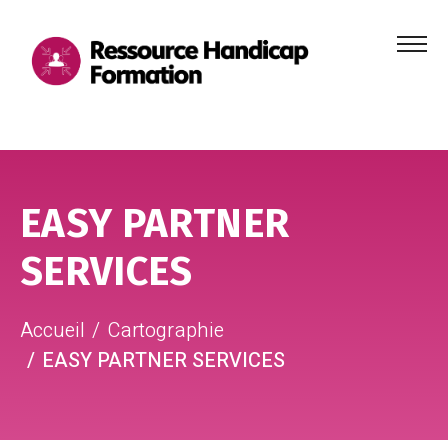
Menu
principa
Aller au contenu
Aller au pied de page
EASY PARTNER
SERVICES
Accueil
Cartographie
EASY PARTNER SERVICES