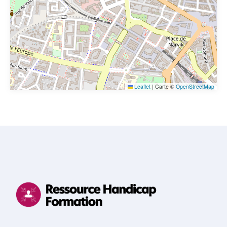
Leaflet
|
Carte ©
OpenStreetMap