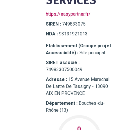
SERVICES
https://easypartner.fr/
SIREN :
749833075
NDA :
93131921013
Etablissement (Groupe projet
Accessibilité) :
Site principal
SIRET associé :
74983307500049
Adresse :
15 Avenue Marechal
De Lattre De Tassigny - 13090
AIX EN PROVENCE
Département :
Bouches-du-
Rhône (13)
0