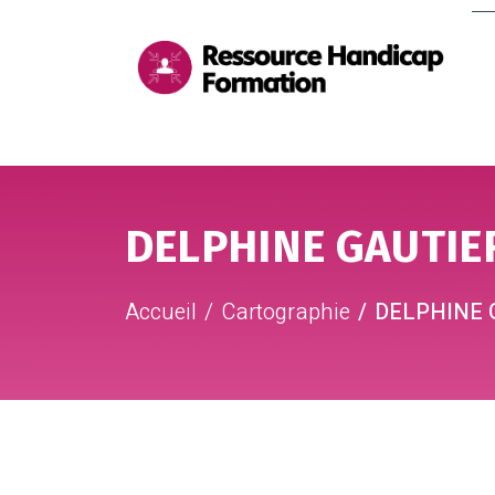
Me
pri
Aller au contenu
Aller au pied de page
DELPHINE GAUTIE
Accueil
Cartographie
DELPHINE 