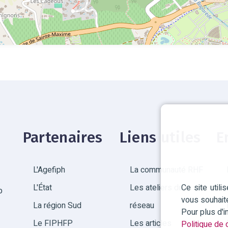
Partenaires
Liens utiles
E
L'Agefiph
La communauté RHF
Ce site util
L'État
Les ateliers du
p
vous souhait
La région Sud
réseau
Pour plus d'
Le FIPHFP
Les articles
Politique de c