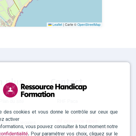
Leaflet
|
Carte ©
OpenStreetMap
n plus...
Contact
Plan du site
RHF Paca
ise des cookies et vous donne le contrôle sur ceux que
Accessibilité
04 42 93 15 50
ez activer
rhf-provence-alpes-
Mentions légales
informations, vous pouvez consulter à tout moment notre
cotedazur@agefiph.asso.fr
Politique des
onfidentialité
.
Pour paramétrer vos choix, cliquez sur le