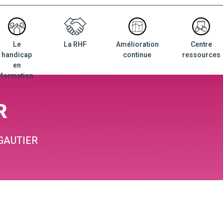
Le
La RHF
Amélioration
Centre
nu
handicap
continue
ressources
ncipal
en
formation
R
GAUTIER