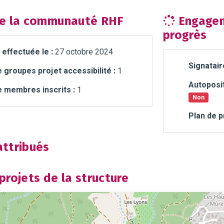
e la communauté RHF
Engagem
progrès
 effectuée le :
27 octobre 2024
Signatair
groupes projet accessibilité :
1
Autoposit
 membres inscrits :
1
Non
Plan de p
ttribués
rojets de la structure