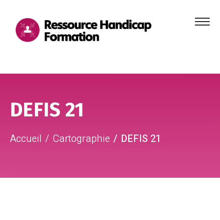
Menu
principa
Aller au contenu
Aller au pied de page
DEFIS 21
Accueil
Cartographie
DEFIS 21