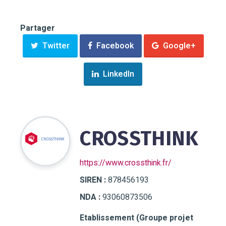
Partager
Twitter
Facebook
Google+
LinkedIn
CROSSTHINK
https://www.crossthink.fr/
SIREN :
878456193
NDA :
93060873506
Etablissement (Groupe projet