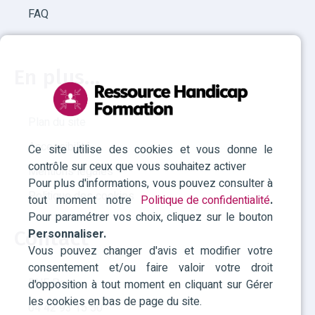
FAQ
En plus...
Plan du site
Accessibilité
Ce site utilise des cookies et vous donne le
contrôle sur ceux que vous souhaitez activer
Mentions légales
Pour plus d'informations, vous pouvez consulter à
Politique des cookies
tout moment notre
Politique de confidentialité
.
Pour paramétrer vos choix, cliquez sur le bouton
Personnaliser.
Contact
Vous pouvez changer d'avis et modifier votre
consentement et/ou faire valoir votre droit
RHF Paca
d'opposition à tout moment en cliquant sur Gérer
les cookies en bas de page du site.
04 42 93 15 50