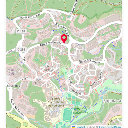
Leaflet
|
Carte ©
OpenStreetMap