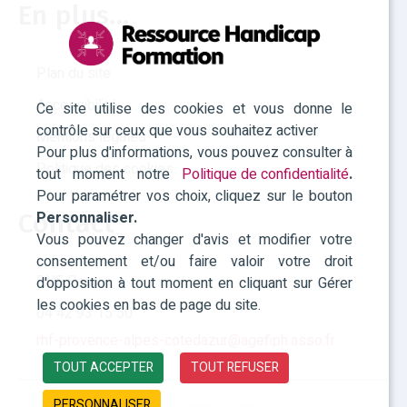
En plus...
Plan du site
Accessibilité
Ce site utilise des cookies et vous donne le
contrôle sur ceux que vous souhaitez activer
Mentions légales
Pour plus d'informations, vous pouvez consulter à
Politique des cookies
tout moment notre
Politique de confidentialité
.
Pour paramétrer vos choix, cliquez sur le bouton
Personnaliser.
Contact
Vous pouvez changer d'avis et modifier votre
consentement et/ou faire valoir votre droit
RHF Paca
d'opposition à tout moment en cliquant sur Gérer
les cookies en bas de page du site.
04 42 93 15 50
rhf-provence-alpes-cotedazur@agefiph.asso.fr
TOUT ACCEPTER
TOUT REFUSER
PERSONNALISER