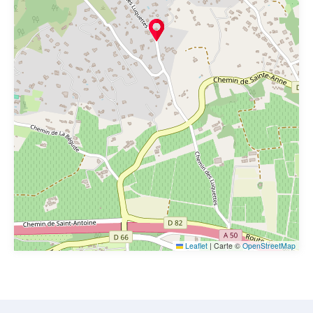
Leaflet
|
Carte ©
OpenStreetMap