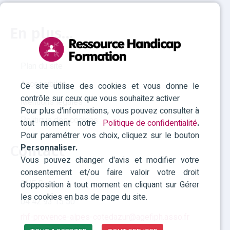
En plus...
Plan du site
Accessibilité
Ce site utilise des cookies et vous donne le
contrôle sur ceux que vous souhaitez activer
Mentions légales
Pour plus d'informations, vous pouvez consulter à
Politique des cookies
tout moment notre
Politique de confidentialité
.
Pour paramétrer vos choix, cliquez sur le bouton
Personnaliser.
Contact
Vous pouvez changer d'avis et modifier votre
consentement et/ou faire valoir votre droit
RHF Paca
d'opposition à tout moment en cliquant sur Gérer
les cookies en bas de page du site.
04 42 93 15 50
rhf-provence-alpes-cotedazur@agefiph.asso.fr