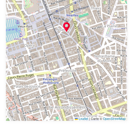
Leaflet
|
Carte ©
OpenStreetMap