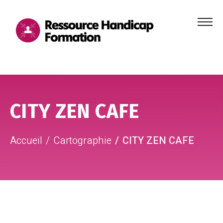
Menu
principa
Aller au contenu
Aller au pied de page
CITY ZEN CAFE
Accueil
Cartographie
CITY ZEN CAFE