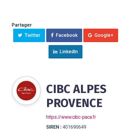
Partager
Twitter
Facebook
Google+
LinkedIn
CIBC ALPES
PROVENCE
https://www.cibc-paca.fr
SIREN :
401690649