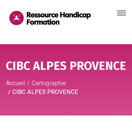
Menu
principa
Aller au contenu
Aller au pied de page
CIBC ALPES PROVENCE
Accueil
Cartographie
CIBC ALPES PROVENCE