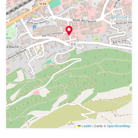
Leaflet
|
Carte ©
OpenStreetMap