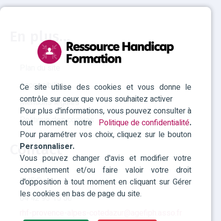
En plus...
Plan du site
Accessibilité
Ce site utilise des cookies et vous donne le
contrôle sur ceux que vous souhaitez activer
Mentions légales
Pour plus d'informations, vous pouvez consulter à
Politique des cookies
tout moment notre
Politique de confidentialité
.
Pour paramétrer vos choix, cliquez sur le bouton
Personnaliser.
Contact
Vous pouvez changer d'avis et modifier votre
consentement et/ou faire valoir votre droit
RHF Paca
d'opposition à tout moment en cliquant sur Gérer
les cookies en bas de page du site.
04 42 93 15 50
rhf-provence-alpes-cotedazur@agefiph.asso.fr