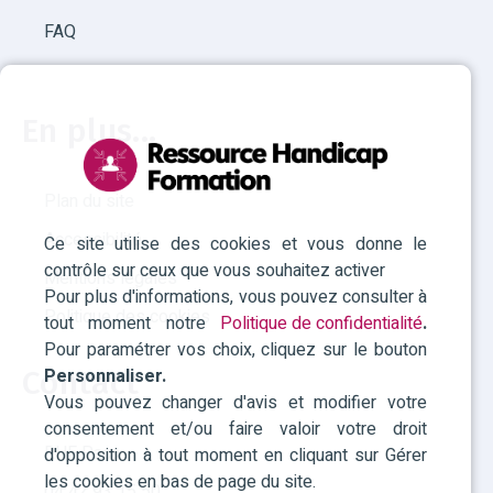
FAQ
En plus...
Plan du site
Accessibilité
Ce site utilise des cookies et vous donne le
contrôle sur ceux que vous souhaitez activer
Mentions légales
Pour plus d'informations, vous pouvez consulter à
Politique des cookies
tout moment notre
Politique de confidentialité
.
Pour paramétrer vos choix, cliquez sur le bouton
Personnaliser.
Contact
Vous pouvez changer d'avis et modifier votre
consentement et/ou faire valoir votre droit
RHF Paca
d'opposition à tout moment en cliquant sur Gérer
les cookies en bas de page du site.
04 42 93 15 50