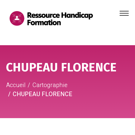
Menu
principa
Aller au contenu
Aller au pied de page
CHUPEAU FLORENCE
Accueil
Cartographie
CHUPEAU FLORENCE