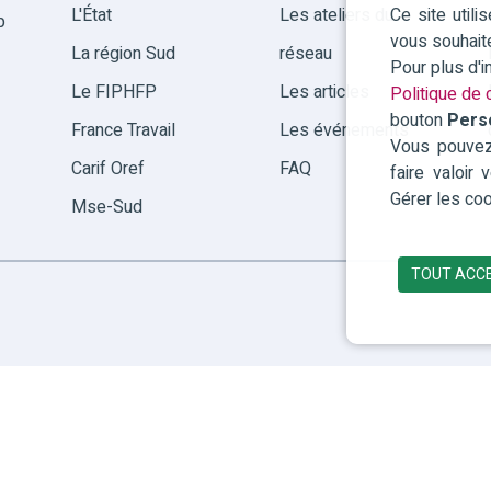
Ce site util
L'État
Les ateliers du
p
vous souhait
La région Sud
réseau
Pour plus d'
Le FIPHFP
Les articles
Politique de c
bouton
Pers
France Travail
Les événements
Vous pouvez 
Carif Oref
FAQ
faire valoir
Gérer les coo
Mse-Sud
TOUT ACC