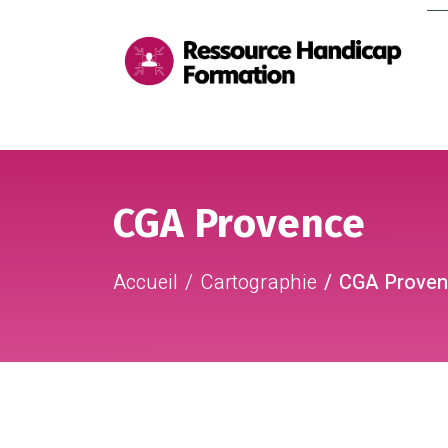
Me
pri
Aller au contenu
Aller au pied de page
CGA Provence
Accueil
Cartographie
CGA Proven