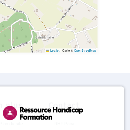
Leaflet
|
Carte ©
OpenStreetMap
n plus...
Contact
Plan du site
RHF Paca