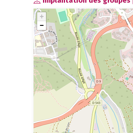
Implantation des groupes p
+
−