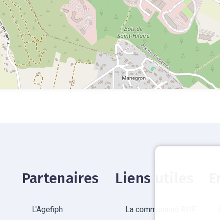
Partenaires
Liens utiles
E
L'Agefiph
La communauté RHF