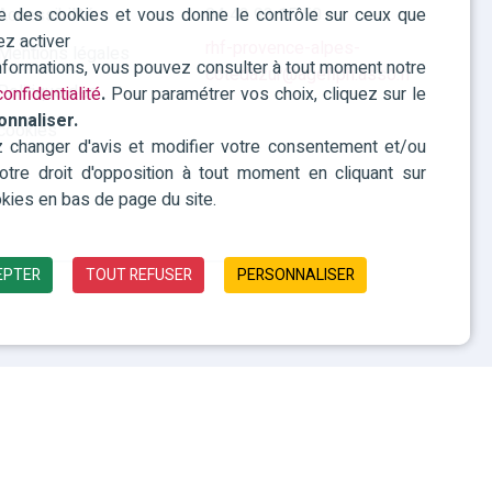
ise des cookies et vous donne le contrôle sur ceux que
Accessibilité
04 42 93 15 50
ez activer
rhf-provence-alpes-
Mentions légales
informations, vous pouvez consulter à tout moment notre
cotedazur@agefiph.asso.fr
Politique des
onfidentialité
.
Pour paramétrer vos choix, cliquez sur le
onnaliser.
cookies
changer d'avis et modifier votre consentement et/ou
 votre droit d'opposition à tout moment en cliquant sur
kies en bas de page du site.
EPTER
TOUT REFUSER
PERSONNALISER