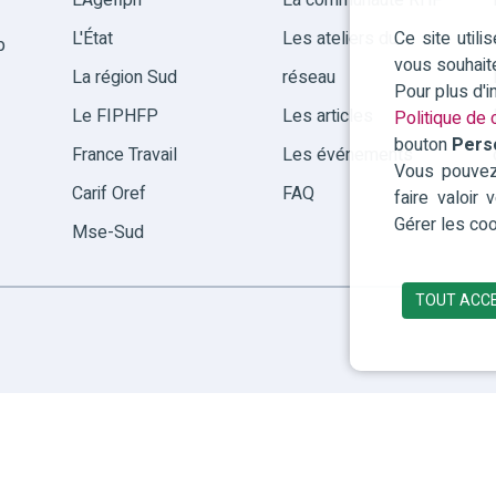
L'Agefiph
La communauté RHF
Ce site util
L'État
Les ateliers du
p
vous souhait
La région Sud
réseau
Pour plus d'
Le FIPHFP
Les articles
Politique de c
bouton
Pers
France Travail
Les événements
Vous pouvez 
Carif Oref
FAQ
faire valoir
Gérer les coo
Mse-Sud
TOUT ACC