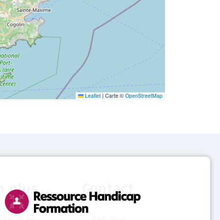
Leaflet
|
Carte ©
OpenStreetMap
n plus...
Contact