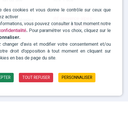
Plan du site
RHF Paca
ise des cookies et vous donne le contrôle sur ceux que
Accessibilité
04 42 93 15 50
ez activer
rhf-provence-alpes-
Mentions légales
informations, vous pouvez consulter à tout moment notre
cotedazur@agefiph.asso.fr
Politique des
onfidentialité
.
Pour paramétrer vos choix, cliquez sur le
onnaliser.
cookies
changer d'avis et modifier votre consentement et/ou
 votre droit d'opposition à tout moment en cliquant sur
kies en bas de page du site.
EPTER
TOUT REFUSER
PERSONNALISER