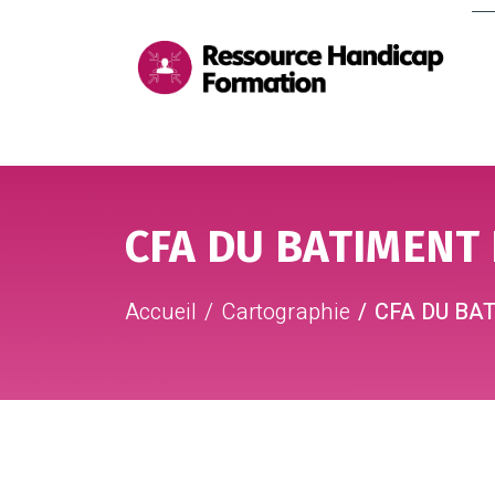
Me
pri
Aller au contenu
Aller au pied de page
CFA DU BATIMENT
Accueil
Cartographie
CFA DU BA