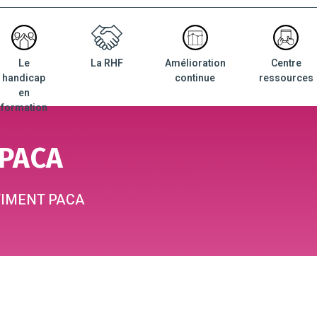
Le
La RHF
Amélioration
Centre
nu
handicap
continue
ressources
ncipal
en
formation
 PACA
TIMENT PACA