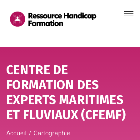
Menu
principa
Aller au contenu
Aller au pied de page
CENTRE DE
FORMATION DES
EXPERTS MARITIMES
ET FLUVIAUX (CFEMF)
Accueil
Cartographie