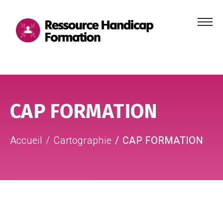
Menu
principa
Aller au contenu
Aller au pied de page
CAP FORMATION
Accueil
Cartographie
CAP FORMATION