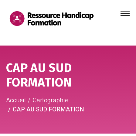
Menu
principa
Aller au contenu
Aller au pied de page
CAP AU SUD
FORMATION
Accueil
Cartographie
CAP AU SUD FORMATION