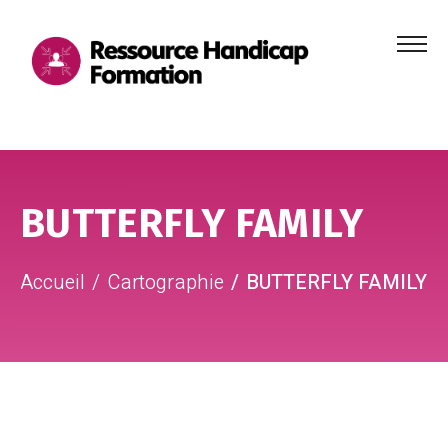
Menu
principa
Aller au contenu
Aller au pied de page
BUTTERFLY FAMILY
Accueil
Cartographie
BUTTERFLY FAMILY