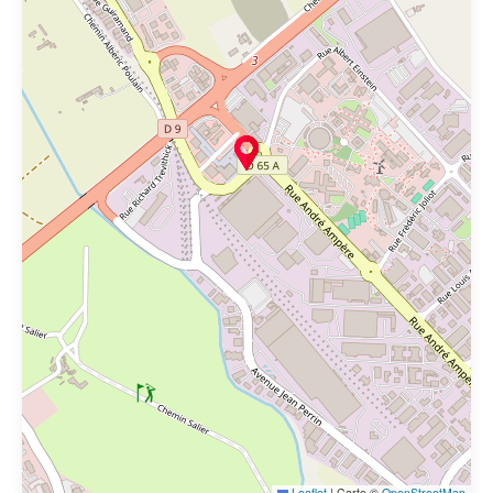
Leaflet
|
Carte ©
OpenStreetMap