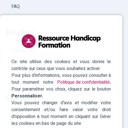
FAQ
En plus...
Plan du site
Accessibilité
Ce site utilise des cookies et vous donne le
contrôle sur ceux que vous souhaitez activer
Mentions légales
Pour plus d'informations, vous pouvez consulter à
Politique des cookies
tout moment notre
Politique de confidentialité
.
Pour paramétrer vos choix, cliquez sur le bouton
Personnaliser.
Contact
Vous pouvez changer d'avis et modifier votre
consentement et/ou faire valoir votre droit
RHF Paca
d'opposition à tout moment en cliquant sur Gérer
les cookies en bas de page du site.
04 42 93 15 50