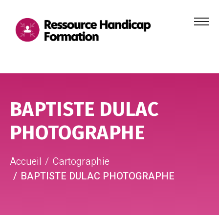
Menu
principa
Aller au contenu
Aller au pied de page
BAPTISTE DULAC
PHOTOGRAPHE
Accueil
Cartographie
BAPTISTE DULAC PHOTOGRAPHE