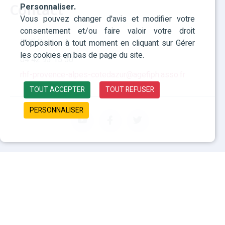
Personnaliser.
Contact
Vous pouvez changer d'avis et modifier votre
consentement et/ou faire valoir votre droit
RHF Paca
d'opposition à tout moment en cliquant sur Gérer
les cookies en bas de page du site.
04 42 93 15 50
rhf-provence-alpes-cotedazur@agefiph.asso.fr
TOUT ACCEPTER
TOUT REFUSER
PERSONNALISER