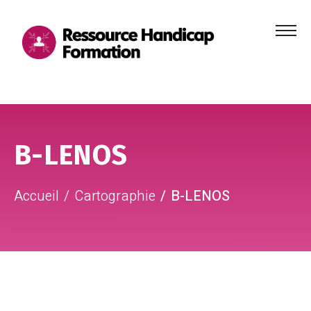
Menu
principa
Aller au contenu
Aller au pied de page
B-LENOS
Accueil
Cartographie
B-LENOS