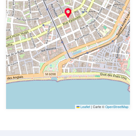
Leaflet
|
Carte ©
OpenStreetMap