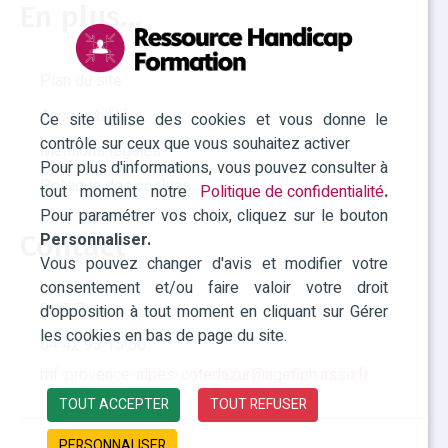
En plus...
Plan du site
Accessibilité
Ce site utilise des cookies et vous donne le
contrôle sur ceux que vous souhaitez activer
Mentions légales
Pour plus d'informations, vous pouvez consulter à
Politique des cookies
tout moment notre
Politique de confidentialité
.
Pour paramétrer vos choix, cliquez sur le bouton
Personnaliser.
Contact
Vous pouvez changer d'avis et modifier votre
consentement et/ou faire valoir votre droit
RHF Paca
d'opposition à tout moment en cliquant sur Gérer
les cookies en bas de page du site.
04 42 93 15 50
rhf-provence-alpes-cotedazur@agefiph.asso.fr
TOUT ACCEPTER
TOUT REFUSER
PERSONNALISER