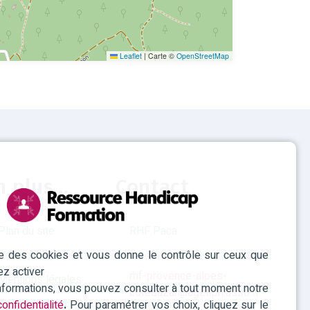
Leaflet
|
Carte ©
OpenStreetMap
n plus...
Contact
Plan du site
RHF Paca
ise des cookies et vous donne le contrôle sur ceux que
Accessibilité
04 42 93 15 50
ez activer
rhf-provence-alpes-
Mentions légales
informations, vous pouvez consulter à tout moment notre
cotedazur@agefiph.asso.fr
Politique des
onfidentialité
.
Pour paramétrer vos choix, cliquez sur le