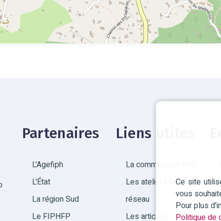
Partenaires
Liens utiles
E
L'Agefiph
La communauté RHF
Ce site util
L'État
Les ateliers du
p
vous souhait
La région Sud
réseau
Pour plus d'
Le FIPHFP
Les articles
Politique de c