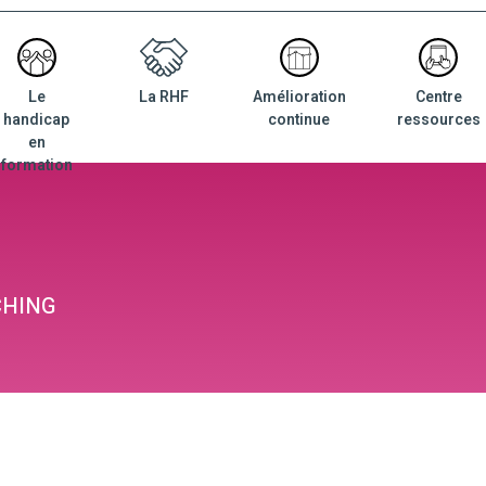
Le
La RHF
Amélioration
Centre
nu
handicap
continue
ressources
ncipal
en
formation
CHING