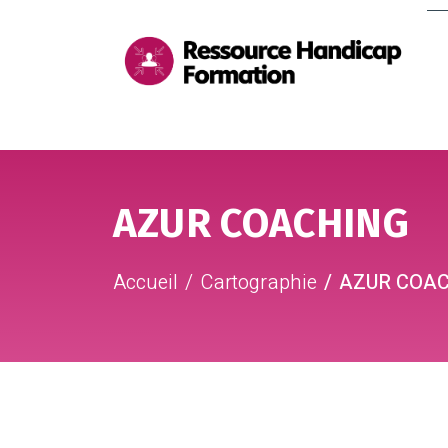
Me
pri
Aller au contenu
Aller au pied de page
AZUR COACHING
Accueil
Cartographie
AZUR COA