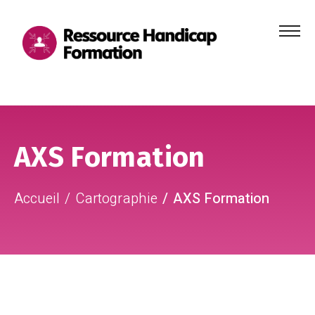
Menu
principa
Aller au contenu
Aller au pied de page
AXS Formation
Accueil
Cartographie
AXS Formation