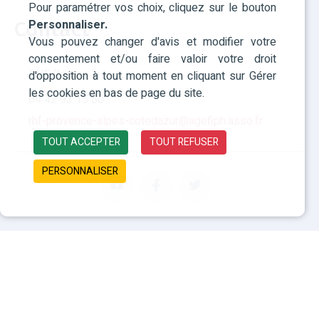
Pour paramétrer vos choix, cliquez sur le bouton
Personnaliser.
Contact
Vous pouvez changer d'avis et modifier votre
consentement et/ou faire valoir votre droit
RHF Paca
d'opposition à tout moment en cliquant sur Gérer
les cookies en bas de page du site.
04 42 93 15 50
rhf-provence-alpes-cotedazur@agefiph.asso.fr
TOUT ACCEPTER
TOUT REFUSER
PERSONNALISER