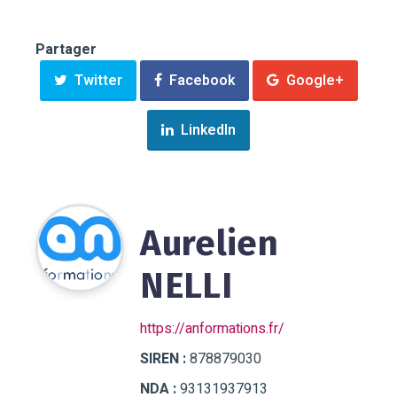
Partager
Twitter
Facebook
Google+
LinkedIn
Aurelien
NELLI
https://anformations.fr/
SIREN :
878879030
NDA :
93131937913