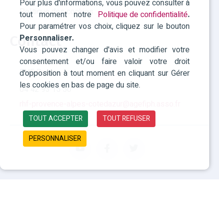
Pour plus d'informations, vous pouvez consulter à
Politique des cookies
tout moment notre
Politique de confidentialité
.
Pour paramétrer vos choix, cliquez sur le bouton
Personnaliser.
Contact
Vous pouvez changer d'avis et modifier votre
consentement et/ou faire valoir votre droit
RHF Paca
d'opposition à tout moment en cliquant sur Gérer
les cookies en bas de page du site.
04 42 93 15 50
rhf-provence-alpes-cotedazur@agefiph.asso.fr
TOUT ACCEPTER
TOUT REFUSER
PERSONNALISER