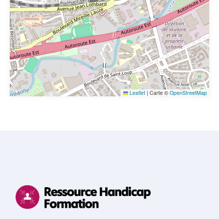
Leaflet
|
Carte ©
OpenStreetMap