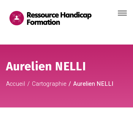
Menu
principa
Aller au contenu
Aller au pied de page
Aurelien NELLI
Accueil
Cartographie
Aurelien NELLI