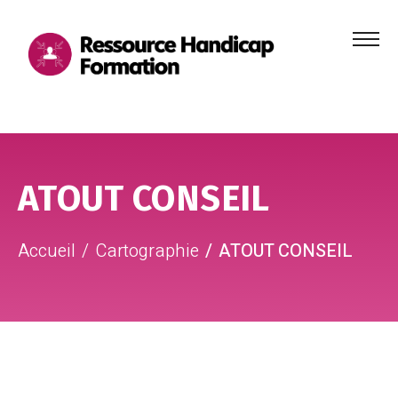
Menu
principa
Aller au contenu
Aller au pied de page
ATOUT CONSEIL
Accueil
Cartographie
ATOUT CONSEIL