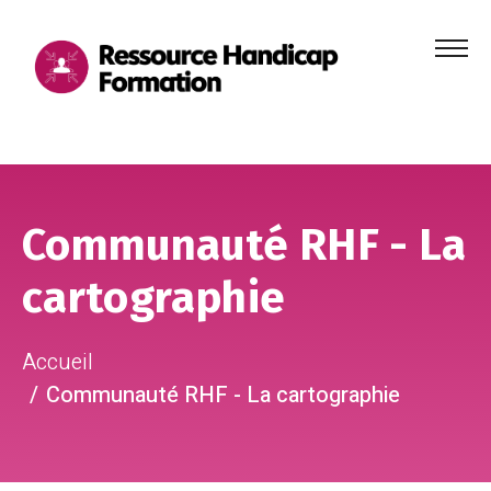
Menu
principa
Aller au contenu
Aller au pied de page
Communauté RHF - La
cartographie
Accueil
Communauté RHF - La cartographie