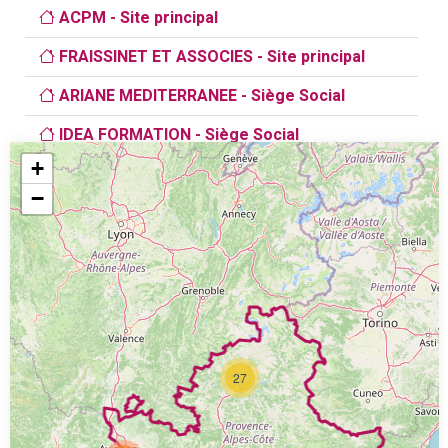
ACPM - Site principal
FRAISSINET ET ASSOCIES - Site principal
ARIANE MEDITERRANEE - Siège Social
IDEA FORMATION - Siège Social
+
SGCA CONTACT - Site principal
−
MULTI FORMATIONS PROFESSIONNELLES -
Siège Social
Groupe 8-C - Site principal
W2 FORMATION CONSEIL - Siège Social
Qualitéval Entreprise - Site principal
27
ENGLISH 4 FRENCH - Site de SAINT-REMY-DE-