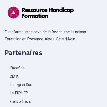
TETRACCORD - Site principal
INSTITUT DE FORMATION DES METIERS DE LA
PHARMACIE - Siège Social
Plateforme interactive de la Ressource Handicap
Formation en Provence-Alpes-Côte d'Azur.
Union Française des Centres de Vacances
(UFCV) - Site NICE
Partenaires
IRTS PACA ET CORSE - Siège Social
L'Agefiph
IRTS PACA ET CORSE - Antenne Dignes-les-
bains
L'État
La région Sud
IRTS PACA ET CORSE - Antenne Flamants
Le FIPHFP
GRETA-CFA Alpes Provence - Site principal
France Travail
ITEC - Site principal