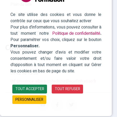
Julie MORI - Site principal
Plan du site
Accessibilité
DB CONSEIL - Site principal
Ce site utilise des cookies et vous donne le
contrôle sur ceux que vous souhaitez activer
Mentions légales
AGALIS - Site principal
Pour plus d'informations, vous pouvez consulter à
Politique des cookies
tout moment notre
Politique de confidentialité
.
BS Strategy - Site principal
Pour paramétrer vos choix, cliquez sur le bouton
FARE - Site principal
Contact
Personnaliser.
Vous pouvez changer d'avis et modifier votre
ISOMORPH - Site principal
consentement et/ou faire valoir votre droit
RHF Paca
d'opposition à tout moment en cliquant sur Gérer
FSSI PACA - Site principal
les cookies en bas de page du site.
04 42 93 15 50
FREDON PACA - Site principal
rhf-provence-alpes-cotedazur@agefiph.asso.fr
TOUT ACCEPTER
TOUT REFUSER
CENTAURE PROVENCE MEDITERRANEE - Site
principal
PERSONNALISER
INSTITUT FRANCO ANGLAIS - Site principal