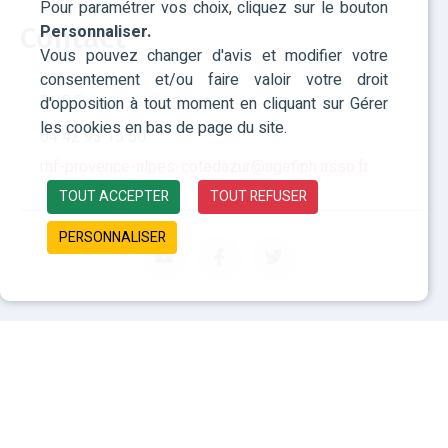
Pour paramétrer vos choix, cliquez sur le bouton
Personnaliser.
Contact
Vous pouvez changer d'avis et modifier votre
consentement et/ou faire valoir votre droit
RHF Paca
d'opposition à tout moment en cliquant sur Gérer
les cookies en bas de page du site.
04 42 93 15 50
rhf-provence-alpes-cotedazur@agefiph.asso.fr
TOUT ACCEPTER
TOUT REFUSER
PERSONNALISER