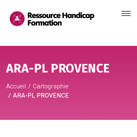
Menu
principa
Aller au contenu
Aller au pied de page
ARA-PL PROVENCE
Accueil
Cartographie
ARA-PL PROVENCE