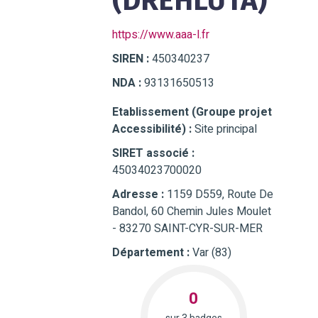
(DREHLUTA)
https://www.aaa-l.fr
SIREN :
450340237
NDA :
93131650513
Etablissement (Groupe projet
Accessibilité) :
Site principal
SIRET associé :
45034023700020
Adresse :
1159 D559, Route De
Bandol, 60 Chemin Jules Moulet
- 83270 SAINT-CYR-SUR-MER
Département :
Var (83)
0