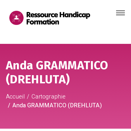
Menu
principa
Aller au contenu
Aller au pied de page
Anda GRAMMATICO
(DREHLUTA)
Accueil
Cartographie
Anda GRAMMATICO (DREHLUTA)