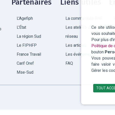
Partenaires
Liens utiles
E
L'Agefiph
La communauté RHF
Ce site util
L'État
Les ateliers du
p
vous souhait
La région Sud
réseau
Pour plus d'
Le FIPHFP
Les articles
Politique de c
bouton
Pers
France Travail
Les événements
Vous pouvez 
Carif Oref
FAQ
faire valoir
Gérer les coo
Mse-Sud
TOUT ACC