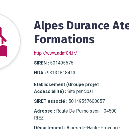
Alpes Durance Ate
Formations
http://www.adaf04.fr/
SIREN :
501495576
NDA :
93131818413
Etablissement (Groupe projet
Accessibilité) :
Site principal
SIRET associé :
50149557600057
Adresse :
Route De Puimoisson - 04500
RIEZ
Département :
Alpes-de-Haute-Provence