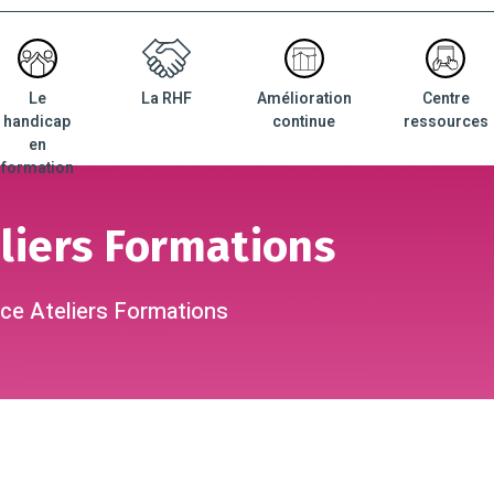
Le
La RHF
Amélioration
Centre
nu
handicap
continue
ressources
ncipal
en
formation
liers Formations
ce Ateliers Formations