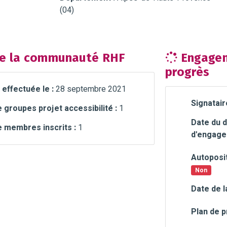
(04)
e la communauté RHF
Engagem
progrès
 effectuée le :
28 septembre 2021
Signatair
groupes projet accessibilité :
1
Date du d
 membres inscrits :
1
d'engage
Autoposit
Non
Date de l
Plan de p