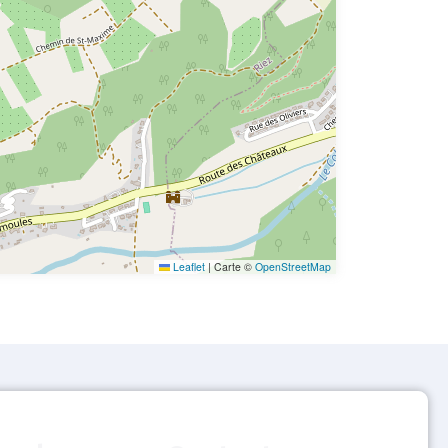
Leaflet
|
Carte ©
OpenStreetMap