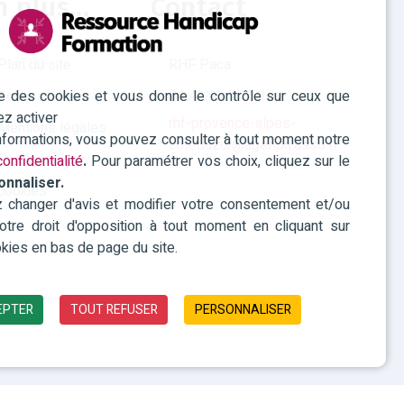
n plus...
Contact
Plan du site
RHF Paca
ise des cookies et vous donne le contrôle sur ceux que
Accessibilité
04 42 93 15 50
ez activer
rhf-provence-alpes-
Mentions légales
informations, vous pouvez consulter à tout moment notre
cotedazur@agefiph.asso.fr
Politique des
onfidentialité
.
Pour paramétrer vos choix, cliquez sur le
onnaliser.
cookies
changer d'avis et modifier votre consentement et/ou
 votre droit d'opposition à tout moment en cliquant sur
kies en bas de page du site.
EPTER
TOUT REFUSER
PERSONNALISER