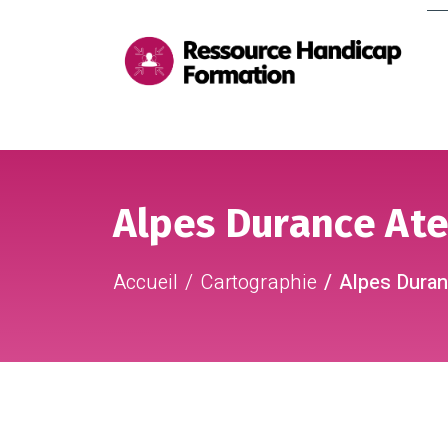
Me
pri
Aller au contenu
Aller au pied de page
Alpes Durance Ate
Accueil
Cartographie
Alpes Duran