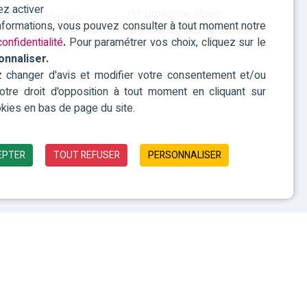
ez activer
rhf-provence-alpes-
Mentions légales
informations, vous pouvez consulter à tout moment notre
cotedazur@agefiph.asso.fr
Politique des
onfidentialité
.
Pour paramétrer vos choix, cliquez sur le
onnaliser.
cookies
changer d'avis et modifier votre consentement et/ou
 votre droit d'opposition à tout moment en cliquant sur
kies en bas de page du site.
EPTER
TOUT REFUSER
PERSONNALISER