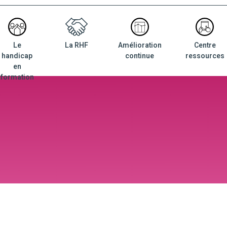
Le
La RHF
Amélioration
Centre
nu
handicap
continue
ressources
ncipal
en
formation