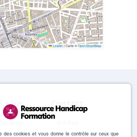
Leaflet
|
Carte ©
OpenStreetMap
n plus...
Contact
Plan du site
RHF Paca
ise des cookies et vous donne le contrôle sur ceux que
Accessibilité
04 42 93 15 50