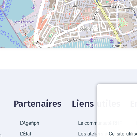
Partenaires
Liens utiles
E
L'Agefiph
La communauté RHF
Ce site util
L'État
Les ateliers du
p