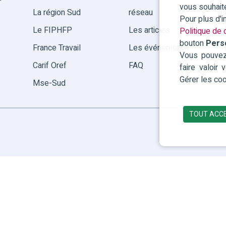
vous souhait
La région Sud
réseau
Pour plus d'
Le FIPHFP
Les articles
Politique de c
bouton
Pers
France Travail
Les événements
Vous pouvez 
Carif Oref
FAQ
faire valoir
Gérer les coo
Mse-Sud
TOUT ACC