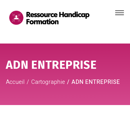
Menu
principa
Aller au contenu
Aller au pied de page
ADN ENTREPRISE
Accueil
Cartographie
ADN ENTREPRISE