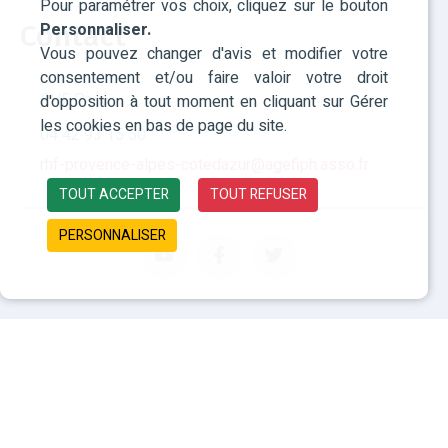
Pour paramétrer vos choix, cliquez sur le bouton
Personnaliser.
Contact
Vous pouvez changer d'avis et modifier votre
consentement et/ou faire valoir votre droit
RHF Paca
d'opposition à tout moment en cliquant sur Gérer
les cookies en bas de page du site.
04 42 93 15 50
rhf-provence-alpes-cotedazur@agefiph.asso.fr
TOUT ACCEPTER
TOUT REFUSER
PERSONNALISER