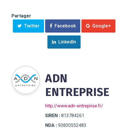
Partager
Twitter
Facebook
Google+
LinkedIn
ADN
ENTREPRISE
http://www.adn-entreprise.fr/
SIREN :
813784261
NDA :
93830552483