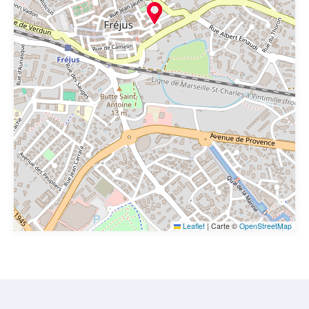
Leaflet
|
Carte ©
OpenStreetMap