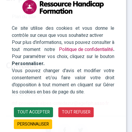
Plan du site
Accessibilité
Ce site utilise des cookies et vous donne le
contrôle sur ceux que vous souhaitez activer
Mentions légales
Pour plus d'informations, vous pouvez consulter à
Politique des cookies
tout moment notre
Politique de confidentialité
.
Pour paramétrer vos choix, cliquez sur le bouton
Personnaliser.
Contact
Vous pouvez changer d'avis et modifier votre
consentement et/ou faire valoir votre droit
RHF Paca
d'opposition à tout moment en cliquant sur Gérer
les cookies en bas de page du site.
04 42 93 15 50
rhf-provence-alpes-cotedazur@agefiph.asso.fr
TOUT ACCEPTER
TOUT REFUSER
PERSONNALISER