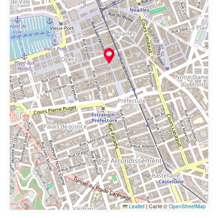
Leaflet
|
Carte ©
OpenStreetMap