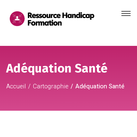
Menu
principa
Aller au contenu
Aller au pied de page
Adéquation Santé
Accueil
Cartographie
Adéquation Santé