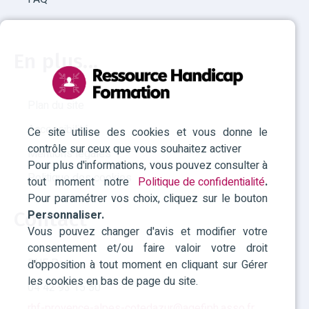
En plus...
Plan du site
Accessibilité
Ce site utilise des cookies et vous donne le
contrôle sur ceux que vous souhaitez activer
Mentions légales
Pour plus d'informations, vous pouvez consulter à
Politique des cookies
tout moment notre
Politique de confidentialité
.
Pour paramétrer vos choix, cliquez sur le bouton
Personnaliser.
Contact
Vous pouvez changer d'avis et modifier votre
consentement et/ou faire valoir votre droit
RHF Paca
d'opposition à tout moment en cliquant sur Gérer
les cookies en bas de page du site.
04 42 93 15 50
rhf-provence-alpes-cotedazur@agefiph.asso.fr