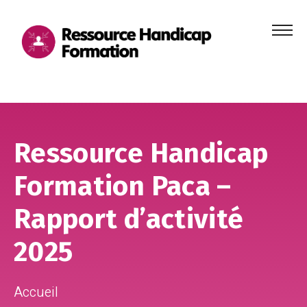
Menu
principa
Aller au contenu
Aller au pied de page
Ressource Handicap
Formation Paca –
Rapport d’activité
2025
Accueil