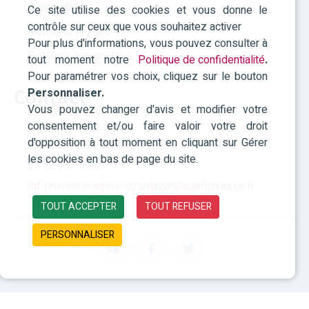
Accessibilité
Ce site utilise des cookies et vous donne le
contrôle sur ceux que vous souhaitez activer
Mentions légales
Pour plus d'informations, vous pouvez consulter à
Politique des cookies
tout moment notre
Politique de confidentialité
.
Pour paramétrer vos choix, cliquez sur le bouton
Contact
Personnaliser.
Vous pouvez changer d'avis et modifier votre
consentement et/ou faire valoir votre droit
RHF Paca
d'opposition à tout moment en cliquant sur Gérer
les cookies en bas de page du site.
04 42 93 15 50
rhf-provence-alpes-cotedazur@agefiph.asso.fr
TOUT ACCEPTER
TOUT REFUSER
PERSONNALISER