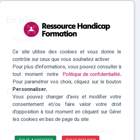
En plus...
Plan du site
Accessibilité
Ce site utilise des cookies et vous donne le
contrôle sur ceux que vous souhaitez activer
Mentions légales
Pour plus d'informations, vous pouvez consulter à
Politique des cookies
tout moment notre
Politique de confidentialité
.
Pour paramétrer vos choix, cliquez sur le bouton
Personnaliser.
Contact
Vous pouvez changer d'avis et modifier votre
consentement et/ou faire valoir votre droit
RHF Paca
d'opposition à tout moment en cliquant sur Gérer
les cookies en bas de page du site.
04 42 93 15 50
rhf-provence-alpes-cotedazur@agefiph.asso.fr