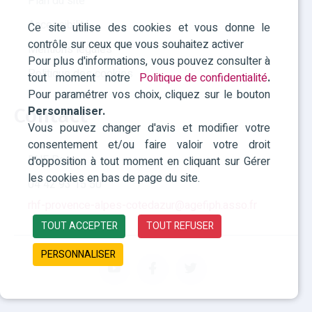
Plan du site
Accessibilité
Ce site utilise des cookies et vous donne le
contrôle sur ceux que vous souhaitez activer
Mentions légales
Pour plus d'informations, vous pouvez consulter à
Politique des cookies
tout moment notre
Politique de confidentialité
.
Pour paramétrer vos choix, cliquez sur le bouton
Contact
Personnaliser.
Vous pouvez changer d'avis et modifier votre
consentement et/ou faire valoir votre droit
RHF Paca
d'opposition à tout moment en cliquant sur Gérer
les cookies en bas de page du site.
04 42 93 15 50
rhf-provence-alpes-cotedazur@agefiph.asso.fr
TOUT ACCEPTER
TOUT REFUSER
PERSONNALISER