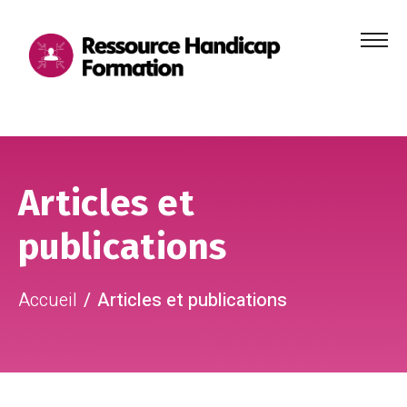
Menu
principa
Aller au contenu
Aller au pied de page
Articles et
publications
Accueil
Articles et publications