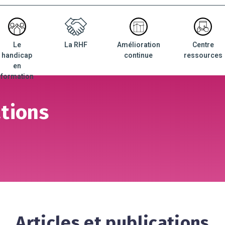
Le
La RHF
Amélioration
Centre
nu
handicap
continue
ressources
ncipal
en
formation
ations
Articles et publications