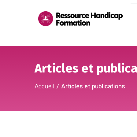
Me
pri
Aller au contenu
Aller au pied de page
Articles et public
Accueil
Articles et publications