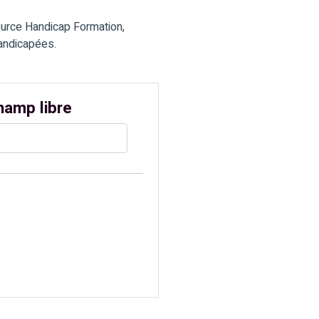
ource Handicap Formation,
handicapées.
hamp libre