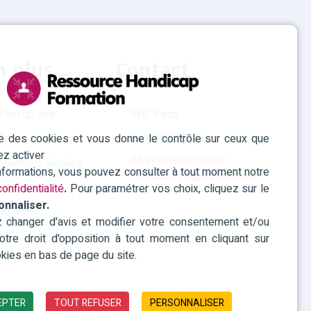
n plus...
Contact
Plan du site
RHF Paca
ise des cookies et vous donne le contrôle sur ceux que
Accessibilité
04 42 93 15 50
ez activer
rhf-provence-alpes-
Mentions légales
informations, vous pouvez consulter à tout moment notre
cotedazur@agefiph.asso.fr
Politique des
onfidentialité
.
Pour paramétrer vos choix, cliquez sur le
onnaliser.
cookies
changer d'avis et modifier votre consentement et/ou
 votre droit d'opposition à tout moment en cliquant sur
kies en bas de page du site.
EPTER
TOUT REFUSER
PERSONNALISER