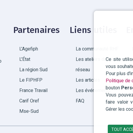
Partenaires
Liens utiles
E
L'Agefiph
La communauté RHF
Ce site util
L'État
Les ateliers du
p
vous souhait
La région Sud
réseau
Pour plus d'
Le FIPHFP
Les articles
Politique de c
bouton
Pers
France Travail
Les événements
Vous pouvez 
Carif Oref
FAQ
faire valoir
Gérer les coo
Mse-Sud
TOUT ACC