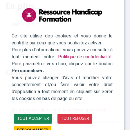
En plus...
Plan du site
Accessibilité
Ce site utilise des cookies et vous donne le
contrôle sur ceux que vous souhaitez activer
Mentions légales
Pour plus d'informations, vous pouvez consulter à
Politique des cookies
tout moment notre
Politique de confidentialité
.
Pour paramétrer vos choix, cliquez sur le bouton
Contact
Personnaliser.
Vous pouvez changer d'avis et modifier votre
consentement et/ou faire valoir votre droit
RHF Paca
d'opposition à tout moment en cliquant sur Gérer
les cookies en bas de page du site.
04 42 93 15 50
rhf-provence-alpes-cotedazur@agefiph.asso.fr
TOUT ACCEPTER
TOUT REFUSER