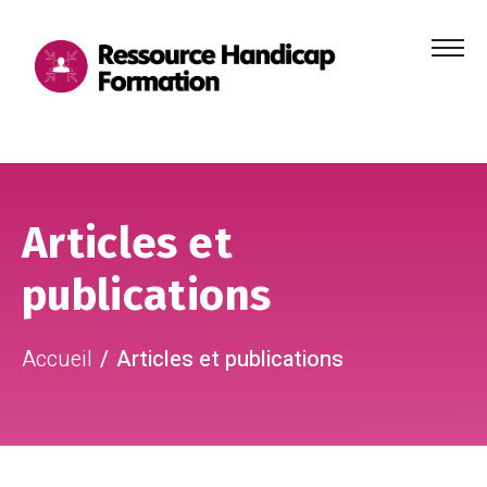
Menu
principa
Aller au contenu
Aller au pied de page
Articles et
publications
Accueil
Articles et publications